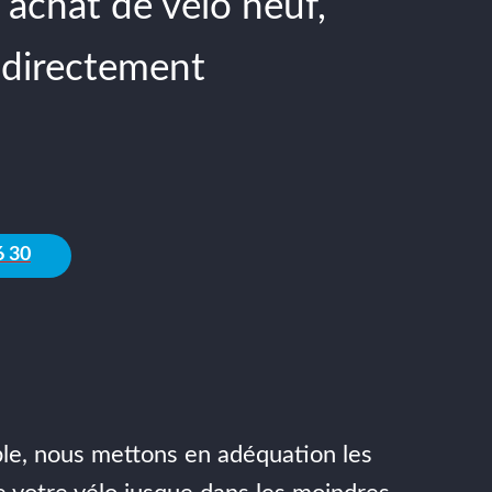
 achat de vélo neuf,
 directement
6 30
sible, nous mettons en adéquation les