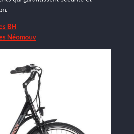
on.
ues BH
ques Néomouv