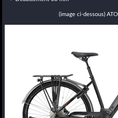
(image ci-dessous) AT