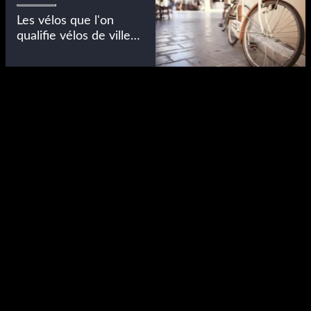
Les vélos que l'on
qualifie vélos de ville
ou encore vélos
urbains recouvrent
aujourd'hui une grande
diversité. Néanmoins,
le vélo de ville
possède les
caractéristiques
fondamentales du vélo
: pratique, confortable
et solide. Pas grand
chose à voir avec la
performance, mais
plein de points
communs avec l'utile
conjugué au plaisir.